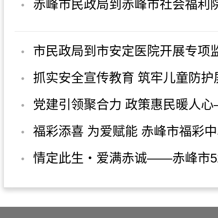
赤峰市民政局到赤峰市社会福利
午节前 安全生产及综合工作督导
市民政局到市安定医院开展专项
工作
抓实安全宣传教育 筑牢儿童防护
党建引领聚合力 政策惠民暖人心
民政局机关党支部深入北王府社
福彩添喜 为爱赋能 赤峰市福彩
题...
“520”主题活动
情定此生・爱满赤诚——赤峰市520
甜蜜护航婚恋新征程