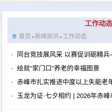
办事指南
民政要闻
机构概
工作动
首页
新闻资讯
工作动态
>
>
同台竞技展风采 以赛促训砺精兵
峰市民政局举办2026年养老护理
绘就“家门口”养老的幸福图景
技能...
赤峰市扎实推进中度以上失能老
服务消费补贴政策落地见效
玉龙为证·七夕相约 | 2026年赤
文化嘉年华集体婚礼招募启事