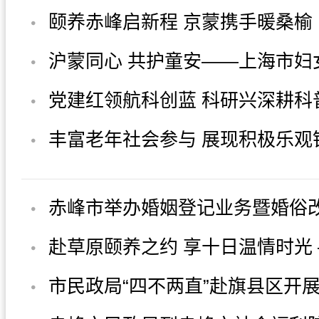
颐养赤峰启新程 京蒙携手暖桑榆
沪蒙同心 共护童安——上海市妇
会、上海工商界爱国建设特种基
党建红领航科创蓝 科研兴深耕科
海...
——医院党委书记参加赤峰大学
丰富老年社会参与 展现积极乐观银龄风
论...
貌
赤峰市举办婚姻登记业务暨婚俗改
题培训班
赴草原颐养之约 享十日温情时光
京老年人赴翁牛特旗开展旅居康
市民政局“四不两直”赴旗县区开
构安全生产检查并指导信访工作