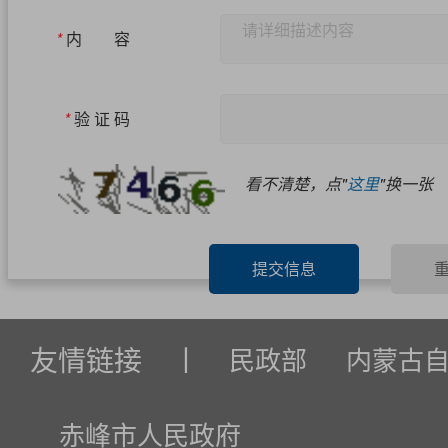
*
内 容
*
验 证 码
看不清楚，点"
这里
"换一张
提交信息
友情链接
丨
民政部
内蒙古
赤峰市人民政府