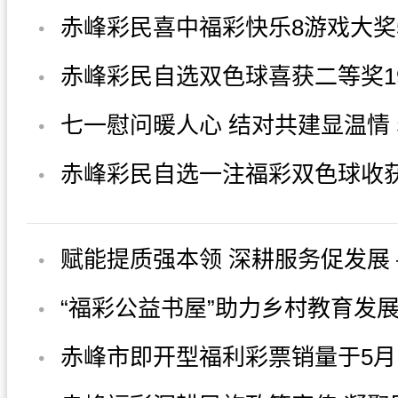
赤峰彩民喜中福彩快乐8游戏大奖5
元
赤峰彩民自选双色球喜获二等奖19
元
七一慰问暖人心 结对共建显温情
福彩中心开展走访慰问党员活动
赤峰彩民自选一注福彩双色球收
29万余元
赋能提质强本领 深耕服务促发展
峰福彩圆满举办2026年度全市福
“福彩公益书屋”助力乡村教育发
站...
赤峰市即开型福利彩票销量于5月
破亿元