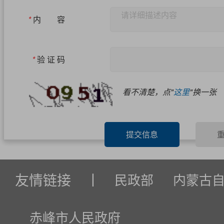
*
内 容
*
验 证 码
看不清楚，点"
这里
"换一张
提交信息
友情链接
丨
民政部
内蒙古
赤峰市人民政府