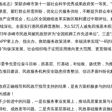
地名志》荣获赤峰市第十一届社会科学优秀成果政府奖一等奖。“
厚度。紧盯群众所需所盼，优化公共服务供给，不断提升群众幸
产业博览会，红山区全国婚俗改革实验区顺利通过中期评估。婚
深化。全面实行惠民殡葬普惠制，为1.52万人减免四项基本殡葬
23年赤峰市民政局被民政部评为“全国殡葬工作先进单位”。三是
PP掌上办、指尖办。救助服务政策清单、幸福清单实现“一码扫
服务”向纵深发展。社会组织电子证照应用推向更大范围、更宽领
绕市委争先晋位奋斗目标，抓基层、打基础，补短板、扬优势，为
点项目建设、民政服务机构安全隐患排查整治、信访矛盾纠纷化
政府正确领导和民政厅指导支持的结果，是各方面积极参与的结
的感谢！
不少前进中的问题，一是在服务事业发展上，推动高质量发展与
得松、成效差等问题。二是夯实基层基础上，民政基础服务设施