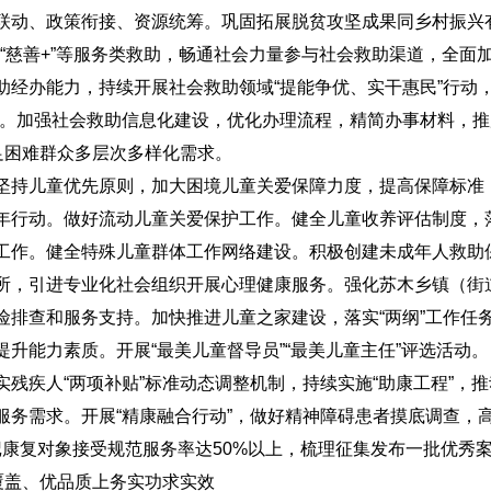
联动、政策衔接、资源统筹。巩固拓展脱贫攻坚成果同乡村振兴
织+”“慈善+”等服务类救助，畅通社会力量参与社会救助渠道，全
助经办能力，持续开展社会救助领域“提能争优、实干惠民”行动
效。加强社会救助信息化建设，优化办理流程，精简办事材料，推
足困难群众多层次多样化需求。
坚持儿童优先原则，加大困境儿童关爱保障力度，提高保障标准，
年行动。做好流动儿童关爱保护工作。健全儿童收养评估制度，落
工作。健全特殊儿童群体工作网络建设。积极创建未成年人救助
所，引进专业化社会组织开展心理健康服务。强化苏木乡镇（街
险排查和服务支持。加快推进儿童之家建设，落实“两纲”工作任
升能力素质。开展“最美儿童督导员”“最美儿童主任”评选活动。
残疾人“两项补贴”标准动态调整机制，持续实施“助康工程”，
服务需求。开展“精康融合行动”，做好精神障碍患者摸底调查，
登记康复对象接受规范服务率达50%以上，梳理征集发布一批优秀
覆盖、优品质上务实功求实效