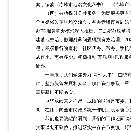
案，编纂《赤峰市地名文化丛书》，《赤峰市
（四）有效提升公共服务，为民服务更有
全区婚俗改革现场交流会，举办赤峰市首届婚旅
办”等服务联办模式深入推进。二是殡葬改革持续
建墓地整治，散埋乱葬问题得到有效治理。20
程，积极推行嘎查村、社区代办、帮办、手机A
从何来、惠有多少。积极推动“互联网+民政
证办。
一年来，我们聚焦办好“两件大事”，围
时，坚持统筹发展和安全，项目资金争取、重
基层基础不断夯实。
这些成绩来之不易，成绩的取得是市委、
果。在此，向全市民政系统干部职工表示衷心
我们也要清醒的看到，我们的工作还面临
实事谋划不到位，推进落实中存在节奏慢、盯