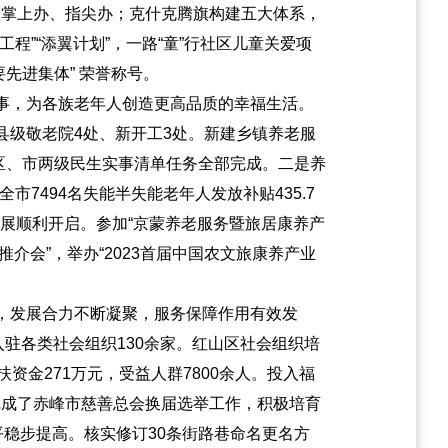
事项掌上办、指尖办；克什克腾旗构建五大体系，
”“添翼计划”，一路“童”行社区儿童关爱项
要先进集体” 荣誉称号。
事，为各族老年人创造更高品质的幸福生活。
县级敬老院4处、新开工3处。新建乡镇养老服
治区、市两级民生实事清单任务全部完成。二是养
7494名失能半失能老年人发放补贴435.7
发展顺利开启。参加“京蒙养老服务暨旅居康养产
介会”，举办“2023首届中国农文旅康养产业
，发展合力不断凝聚，服务保障作用有效发
驻各类社会组织130余家。红山区社会组织培
金271万元，受益人群7800余人。投入福
。完成了赤峰市慈善总会换届选举工作，积极培育
平稳步提高。核实修订30条街路巷命名更名方