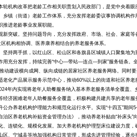
本轮机构改革把老龄工作相关职责划入民政部门，是党中央着眼
、乡镇（街道）老龄工作体系，充分发挥老龄委议事协调机构作
织推进老龄事业发展职能。
现新突破。坚持问题导向，充分发挥政府、市场、社会、家庭等
社区机构相协调、医养康养相结合的养老服务体系。
。坚持两手抓，以红山区、松山区和各旗县区城镇人口聚集地为重
作用充分发挥，持续完善“中心—带站—连点—到家”服务链条。
加快推动建设横向成网、纵向成链的居家社区养老服务网络。同时
适老化产品展示服务示范中心，推动60%以上的街道和社区养老
2024年内实现将老年人助餐服务纳入基本养老服务清单全覆盖
等经济困难老年人助餐服务全覆盖，积极构建共建共享的老年服
升公办养老机构护理能力和规范化运行水平。实现“十四五”期间
治区养老机构补贴资金管理办法》，推动养老补贴由“补床头”向
化、连锁化、规模化发展。加大养老机构护理型床位建设力度，
山区、宁城县等地加强机构日常管理，形成先进管理经验，逐步