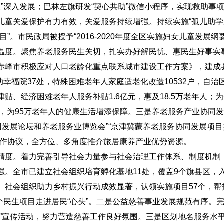
帮扶”深入发展；巴林左旗研发“契心共助”微信小程序，实现救助
童关爱保护有力有效，关爱服务持续增强。持续实施“孤儿助学工程
。市民政局被授予“2016-2020年度全区实施妇女儿童发展纲
温度。聚焦养老服务民生关切，扎实办好解民忧、惠民生好事实
赤峰市积极应对人口老龄化重点联系城市建设工作方案》，建成
互助幸福院37处，特殊困难老年人家庭适老化改造10532户，自
、经济困难老年人服务补贴1.6亿元，惠及18.5万老年人；为全市
险，为95万老年人的健康生活增添保障。三是养老服务产业协同
发展论坛和养老服务业博览会”“京津冀蒙养老服务协同发展项目推
合作协议，全方位、多角度推介旅居康养产业优势资源。
精度。着力完善引导社会力量参与社会治理工作体系、制度机制
。全市已建立社会组织培育孵化基地11处，覆盖9个旗县区，入
社会组织助力乡村振兴行动成效显著，认领实施项目57个，帮扶资
7个民生项目走进居民“心头”。二是公益慈善事业发展规范有序
”宣传活动，努力营造慈善工作良好氛围。三是区划地名服务水