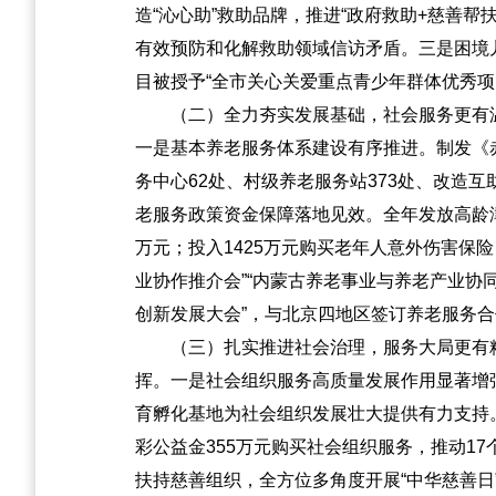
造“沁心助”救助品牌，推进“政府救助+慈善
有效预防和化解救助领域信访矛盾。三是困境儿
目被授予“全市关心关爱重点青少年群体优秀项目”
（二）全力夯实发展基础，社会服务更有
一是基本养老服务体系建设有序推进。制发《
务中心62处、村级养老服务站373处、改造
老服务政策资金保障落地见效。全年发放高龄津贴
万元；投入1425万元购买老年人意外伤害保
业协作推介会”“内蒙古养老事业与养老产业协同
创新发展大会”，与北京四地区签订养老服务
（三）扎实推进社会治理，服务大局更有
挥。一是社会组织服务高质量发展作用显著增强
育孵化基地为社会组织发展壮大提供有力支持。
彩公益金355万元购买社会组织服务，推动1
扶持慈善组织，全方位多角度开展“中华慈善日