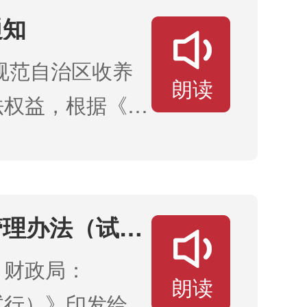
通知
规范自治区收养
朗读
法权益，根据《民
区收养工作实际，
管理办法（试
局、财政局：
朗读
试行）》印发给你