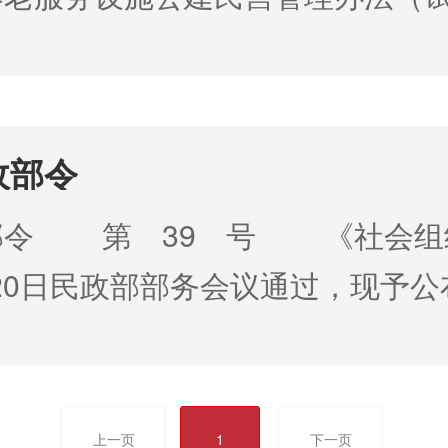
附件：《内蒙古自治区养老服务
政部令
部令 第 39 号 《社会组
月20日民政部部务会议通过，现予公布
二〇一〇年十二月二十七日 
上一页
1
下一页